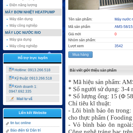
Điện năng lượng
MÁY BƠM NHIỆT HEATPUMP
Máy dân dụng
Tên sản phẩm:
Máy nước n
Máy công nghiệp
Mã sản phẩm
AMS-58/15
MÁY LỌC NƯỚC R/O
Giá mới
0
Máy gia dụng
Nhóm sản phẩm:
Máy công nghiệp
Lượt xem
3542
Mua hàng
Hỗ trợ trực tuyến
Hotline: 0913.266.518
Bài viết giới thiệu sản phẩm
Kỹ thuật: 0913.266.518
* Mã hiệu sản phẩm: AM
Kinh doanh 1:
* Số người sử dụng: 3-4 
0947.692.335
* Số lượng ống: 15 (Φ 58
Mail tư vấ
Chỉ tiêu kĩ thuật:
- Lõi bình bảo ôn trong
Liên kết Website
cho thực phẩm ( Fooding 
tin tuc online
- Vỏ bình bảo ôn ngoài
Báo điện tử Dân trí
Công ng
hệ
tráng bạc trê