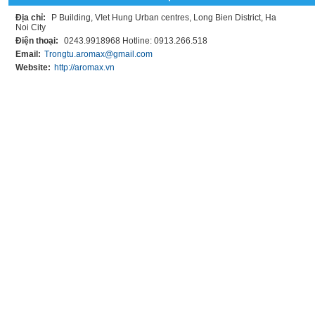
Địa chỉ:
P Building, VIet Hung Urban centres, Long Bien District, Ha
Noi City
Điện thoại:
0243.9918968 Hotline: 0913.266.518
Email:
Trongtu.aromax@gmail.com
Website:
http://aromax.vn