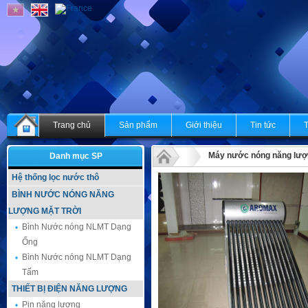
Trang chủ
Sản phẩm
Giới thiệu
Tin tức
Máy nước nóng năng lượng
Danh mục SP
Hệ thống lọc nước thô
BÌNH NƯỚC NÓNG NĂNG
LƯỢNG MẶT TRỜI
Bình Nước nóng NLMT Dạng
Ống
Bình Nước nóng NLMT Dạng
Tấm
THIẾT BỊ ĐIỆN NĂNG LƯỢNG
Pin năng lượng