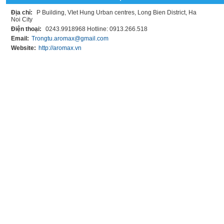
Địa chỉ:
P Building, VIet Hung Urban centres, Long Bien District, Ha
Noi City
Điện thoại:
0243.9918968 Hotline: 0913.266.518
Email:
Trongtu.aromax@gmail.com
Website:
http://aromax.vn