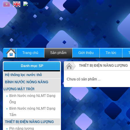
Trang chủ
Sản phẩm
Giới thiệu
Tin tức
THIẾT BỊ ĐIỆN NĂNG LƯỢNG
Danh mục SP
Hệ thống lọc nước thô
Chưa có sản phẩm ...
BÌNH NƯỚC NÓNG NĂNG
LƯỢNG MẶT TRỜI
Bình Nước nóng NLMT Dạng
Ống
Bình Nước nóng NLMT Dạng
Tấm
THIẾT BỊ ĐIỆN NĂNG LƯỢNG
Pin năng lượng