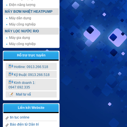
Điện năng lượng
MÁY BƠM NHIỆT HEATPUMP
Máy dân dụng
Máy công nghiệp
MÁY LỌC NƯỚC R/O
Máy gia dụng
Máy công nghiệp
Hỗ trợ trực tuyến
Hotline: 0913.266.518
Kỹ thuật: 0913.266.518
Kinh doanh 1:
0947.692.335
Mail tư vấ
Liên kết Website
tin tuc online
Báo điện tử Dân trí