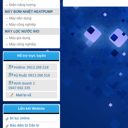
Điện năng lượng
MÁY BƠM NHIỆT HEATPUMP
Máy dân dụng
Máy công nghiệp
MÁY LỌC NƯỚC R/O
Máy gia dụng
Máy công nghiệp
Hỗ trợ trực tuyến
Hotline: 0913.266.518
Kỹ thuật: 0913.266.518
Kinh doanh 1:
0947.692.335
Mail tư vấ
Liên kết Website
tin tuc online
Báo điện tử Dân trí