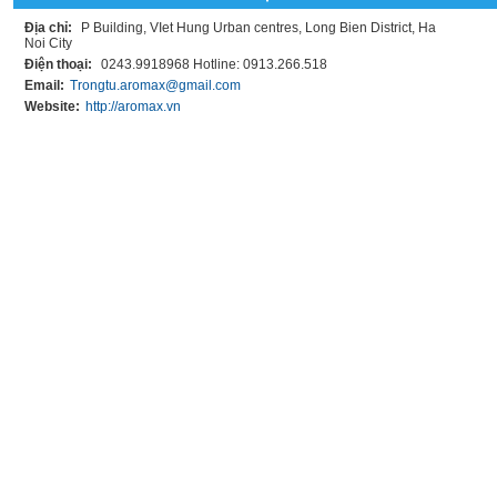
Địa chỉ:
P Building, VIet Hung Urban centres, Long Bien District, Ha
Noi City
Điện thoại:
0243.9918968 Hotline: 0913.266.518
Email:
Trongtu.aromax@gmail.com
Website:
http://aromax.vn