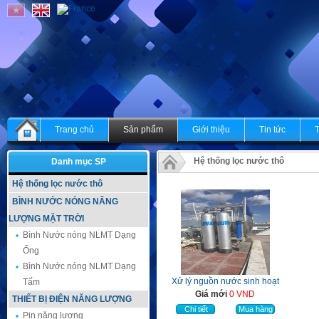
Trang chủ
Sản phẩm
Giới thiệu
Tin tức
Hệ thống lọc nước thô
Danh mục SP
Hệ thống lọc nước thô
BÌNH NƯỚC NÓNG NĂNG
LƯỢNG MẶT TRỜI
Bình Nước nóng NLMT Dạng
Ống
Bình Nước nóng NLMT Dạng
Xử lý nguồn nước sinh hoạt
Tấm
Giá mới
0 VND
THIẾT BỊ ĐIỆN NĂNG LƯỢNG
Chi tiết
Mua hàng
Pin năng lượng