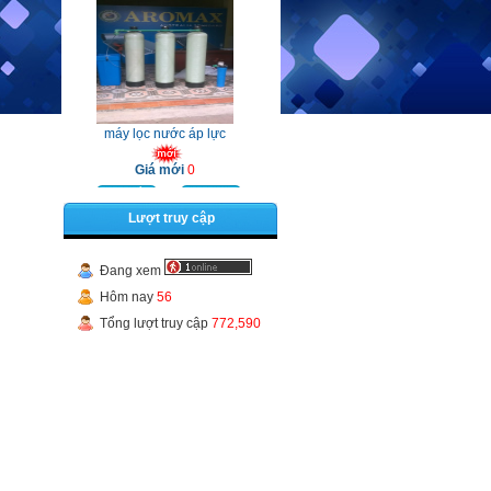
máy lọc nước áp lực
Giá mới
0
Chi tiết
Mua hàng
Lượt truy cập
Đang xem
Hôm nay
56
Tổng lượt truy cập
772,590
may loc nuoc
Giá mới
0
Chi tiết
Mua hàng