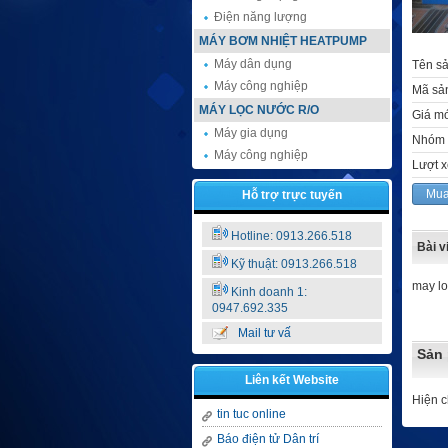
Điện năng lượng
MÁY BƠM NHIỆT HEATPUMP
Máy dân dụng
Tên s
Máy công nghiệp
Mã sả
MÁY LỌC NƯỚC R/O
Giá m
Máy gia dụng
Nhóm 
Máy công nghiệp
Lượt 
Mua
Hỗ trợ trực tuyến
Hotline: 0913.266.518
Bài v
Kỹ thuật: 0913.266.518
may lo
Kinh doanh 1:
0947.692.335
Mail tư vấ
Sản 
Liên kết Website
Hiện 
tin tuc online
Báo điện tử Dân trí