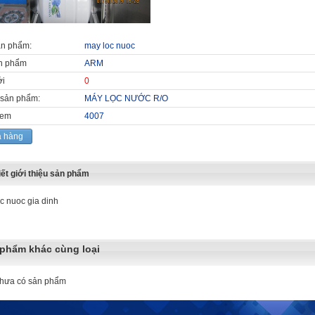
ản phẩm:
may loc nuoc
n phẩm
ARM
ới
0
sản phẩm:
MÁY LỌC NƯỚC R/O
xem
4007
 hàng
iết giới thiệu sản phẩm
c nuoc gia dinh
phẩm khác cùng loại
chưa có sản phẩm