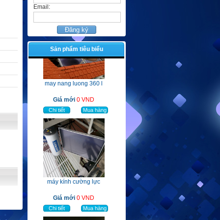
Email:
Sản phẩm tiêu biểu
may nang luong 360 l
Giá mới
0 VND
Chi tiết
Mua hàng
máy kính cường lực
Giá mới
0 VND
Chi tiết
Mua hàng