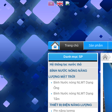
Trang chủ
Sản phẩm
Danh mục SP
Hệ thống lọc nước thô
BÌNH NƯỚC NÓNG NĂNG
LƯỢNG MẶT TRỜI
Bình Nước nóng NLMT Dạng
Ống
Bình Nước nóng NLMT Dạng
Tấm
THIẾT BỊ ĐIỆN NĂNG LƯỢNG
Pin năng lượng