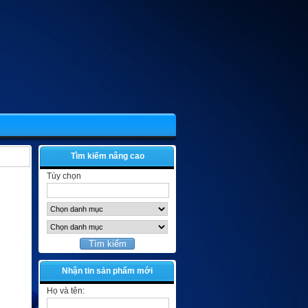
Tìm kiếm nâng cao
Tùy chọn
Nhận tin sản phẩm mới
Họ và tên: