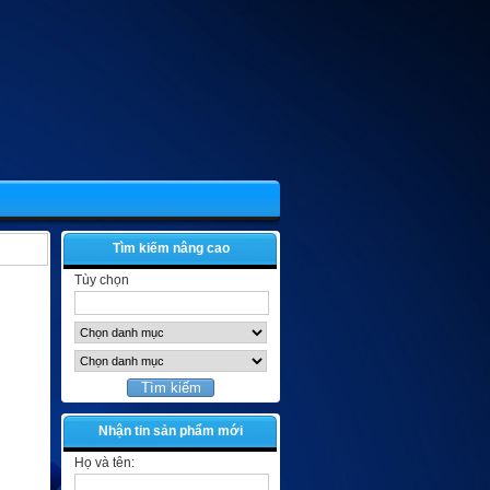
Tìm kiếm nâng cao
Tùy chọn
Nhận tin sản phẩm mới
Họ và tên: