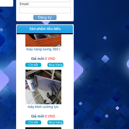
Email:
Sản phẩm tiêu biểu
may nang luong 360 l
Giá mới
0 VND
Chi tiết
Mua hàng
máy kính cường lực
Giá mới
0 VND
Chi tiết
Mua hàng