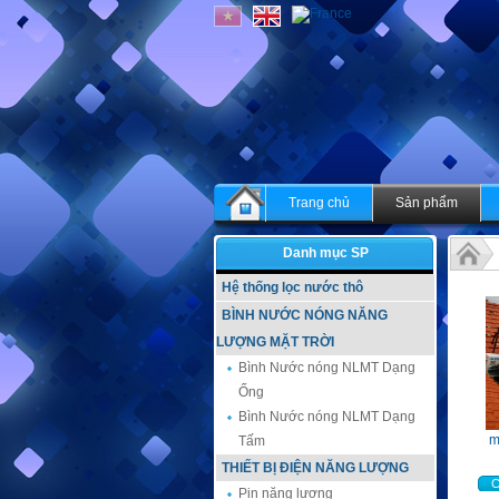
Trang chủ
Sản phẩm
Danh mục SP
Hệ thống lọc nước thô
Bình N
BÌNH NƯỚC NÓNG NĂNG
LƯỢNG MẶT TRỜI
Bình Nước nóng NLMT Dạng
Ống
Bình Nước nóng NLMT Dạng
m
Tấm
THIẾT BỊ ĐIỆN NĂNG LƯỢNG
C
Pin năng lượng