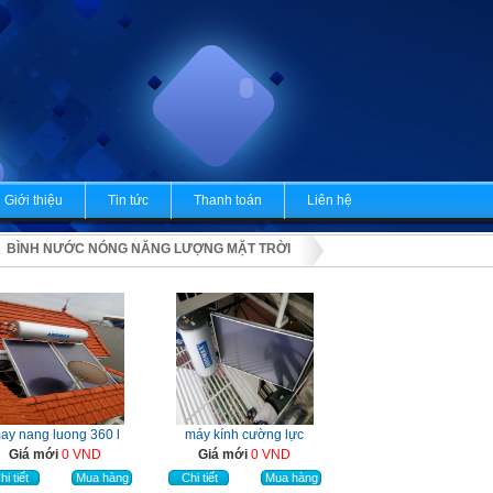
Giới thiệu
Tin tức
Thanh toán
Liên hệ
BÌNH NƯỚC NÓNG NĂNG LƯỢNG MẶT TRỜI
ước nóng NLMT Dạng Tấm
ay nang luong 360 l
máy kính cường lực
Giá mới
0 VND
Giá mới
0 VND
hi tiết
Mua hàng
Chi tiết
Mua hàng