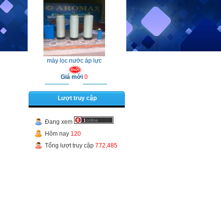
máy lọc nước áp lực
Giá mới
0
Chi tiết
Mua hàng
Lượt truy cập
Đang xem
Hôm nay
120
Tổng lượt truy cập
may loc nuoc
772,485
Giá mới
0
Chi tiết
Mua hàng