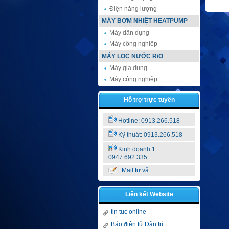
Điện năng lượng
MÁY BƠM NHIỆT HEATPUMP
Máy dân dụng
Máy công nghiệp
MÁY LỌC NƯỚC R/O
Máy gia dụng
Máy công nghiệp
Hỗ trợ trực tuyến
Hotline: 0913.266.518
Kỹ thuật: 0913.266.518
Kinh doanh 1:
0947.692.335
Mail tư vấ
Liên kết Website
tin tuc online
Báo điện tử Dân trí