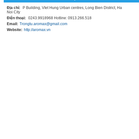
Địa chỉ:
P Building, VIet Hung Urban centres, Long Bien District, Ha
Noi City
Điện thoại:
0243.9918968 Hotline: 0913.266.518
Email:
Trongtu.aromax@gmail.com
Website:
http://aromax.vn