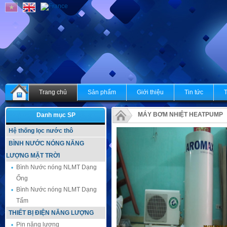
Trang chủ
Sản phẩm
Giới thiệu
Tin tức
MÁY BƠM NHIỆT HEATPUMP
Danh mục SP
Hệ thống lọc nước thô
BÌNH NƯỚC NÓNG NĂNG
LƯỢNG MẶT TRỜI
Bình Nước nóng NLMT Dạng
Ống
Bình Nước nóng NLMT Dạng
Tấm
THIẾT BỊ ĐIỆN NĂNG LƯỢNG
Pin năng lượng