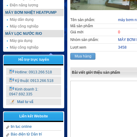
Điện năng lượng
MÁY BƠM NHIỆT HEATPUMP
Máy dân dụng
Tên sản phẩm:
máy bơm nh
Mã sản phẩm
Máy công nghiệp
Giá mới
0
MÁY LỌC NƯỚC R/O
Nhóm sản phẩm:
MÁY BƠM 
Máy gia dụng
Máy công nghiệp
Lượt xem
3458
Mua hàng
Hỗ trợ trực tuyến
Hotline: 0913.266.518
Bài viết giới thiệu sản phẩm
Kỹ thuật: 0913.266.518
Kinh doanh 1:
0947.692.335
Mail tư vấ
Liên kết Website
tin tuc online
Báo điện tử Dân trí